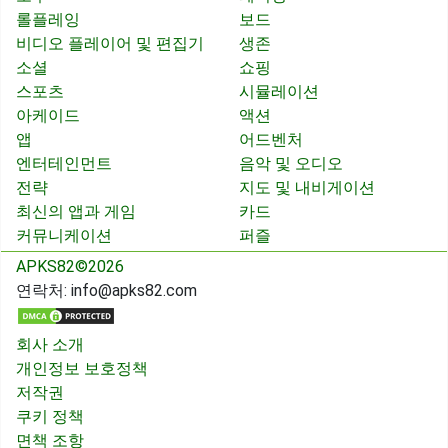
롤플레잉
보드
비디오 플레이어 및 편집기
생존
소셜
쇼핑
스포츠
시뮬레이션
아케이드
액션
앱
어드벤처
엔터테인먼트
음악 및 오디오
전략
지도 및 내비게이션
최신의 앱과 게임
카드
커뮤니케이션
퍼즐
APKS82©2026
연락처:
info@apks82.com
회사 소개
개인정보 보호정책
저작권
쿠키 정책
면책 조항