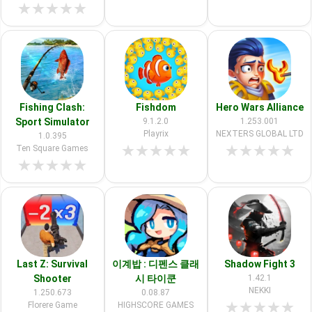
★
★
★
★
★
Fishing Clash:
Fishdom
Hero Wars Alliance
Sport Simulator
9.1.2.0
1.253.001
Playrix
NEXTERS GLOBAL LTD
1.0.395
★
★
★
★
★
★
★
★
★
★
Ten Square Games
★
★
★
★
★
Last Z: Survival
이계밥 : 디펜스 클래
Shadow Fight 3
Shooter
시 타이쿤
1.42.1
NEKKI
1.250.673
0.08.87
★
★
★
★
★
Florere Game
HIGHSCORE GAMES