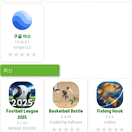
구글 어스
10.56.0.1
Google LLC
★
★
★
★
★
최신
Football League
Basketball Battle
Fishing Hook
2025
2.4.39
2.6.6
DoubleTap Software
mobirix
0.1.55
★
★
★
★
★
★
★
★
★
★
MOBILE SOCCER